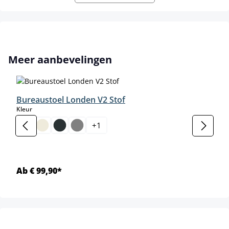
Productgalerij overslaan
Meer aanbevelingen
Bureaustoel Londen V2 Stof
select
Kleur
+
1
Ab € 99,90*