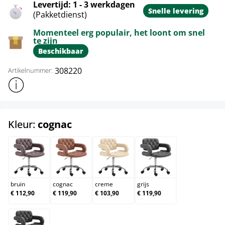
Levertijd: 1 - 3 werkdagen
Snelle levering
(Pakketdienst)
Momenteel erg populair, het loont om snel
te zijn
Beschikbaar
308220
Artikelnummer:
Toon meer productinformatie
select
Kleur:
cognac
bruin
cognac
creme
grijs
bruin
cognac
creme
grijs
€ 112,90
€ 119,90
€ 103,90
€ 119,90