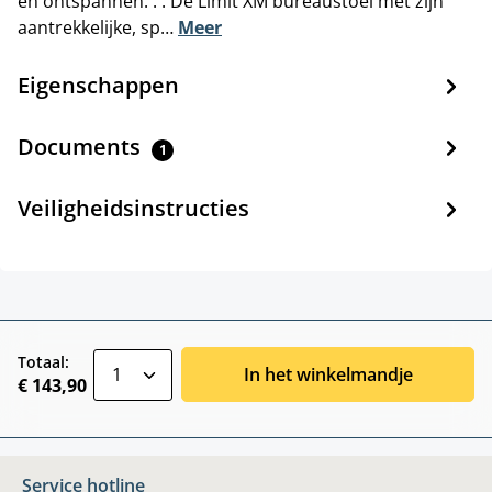
en ontspannen. . . De Limit XM bureaustoel met zijn
aantrekkelijke, sp…
Meer
Eigenschappen
Documents
1
Veiligheidsinstructies
zentheme.component.product.quantitySele
Totaal:
In het winkelmandje
€ 143,90
Service hotline