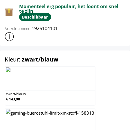
Momenteel erg populair, het loont om snel
te zijn
Beschikbaar
1926104101
Artikelnummer:
Toon meer productinformatie
select
Kleur:
zwart/blauw
zwart/blauw
zwart
/
blauw
€ 143,90
zwart/geel