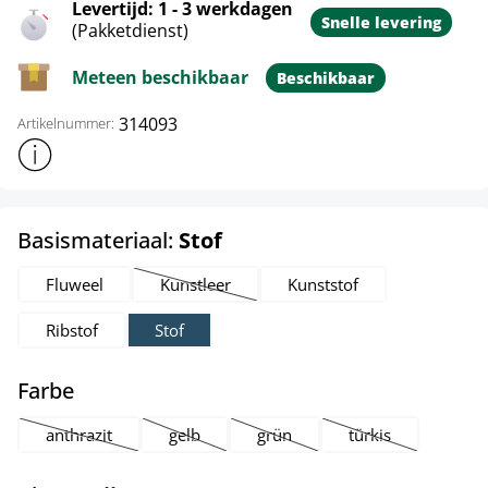
Levertijd: 1 - 3 werkdagen
Snelle levering
(Pakketdienst)
Meteen beschikbaar
Beschikbaar
314093
Artikelnummer:
Toon meer productinformatie
select
Basismateriaal:
Stof
Fluweel
Kunstleer
Kunststof
(Deze optie is momenteel niet beschikbaar.)
Ribstof
Stof
select
Farbe
anthrazit
gelb
grün
türkis
(Deze optie is momenteel niet beschikbaar.)
(Deze optie is momenteel niet beschikbaar.)
(Deze optie is momenteel niet be
(Deze optie is mom