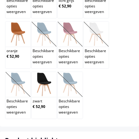
Beschikbare
Beschikbare
licht grijs
Beschikbare
opties
opties
€ 52,90
opties
weergeven
weergeven
weergeven
oranje
purper
rood
wit
(Deze optie is momenteel niet beschikbaar.)
(Deze optie is momenteel niet beschik
(Deze optie is momentee
oranje
Beschikbare
Beschikbare
Beschikbare
€ 52,90
opties
opties
opties
weergeven
weergeven
weergeven
wit/wit
zwart
zwart/zwart
(Deze optie is momenteel niet beschikbaar.)
(Deze optie is momenteel niet beschik
Beschikbare
zwart
Beschikbare
opties
€ 52,90
opties
weergeven
weergeven