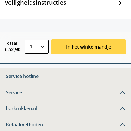
Veiligheidsinstructies
zentheme.component.product.quantitySele
Totaal:
In het winkelmandje
€ 52,90
Service hotline
Service
barkrukken.nl
Betaalmethoden