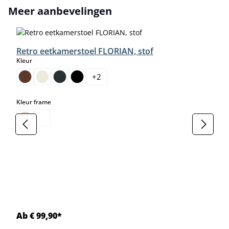
Productgalerij overslaan
Meer aanbevelingen
Retro eetkamerstoel FLORIAN, stof
select
Kleur
+
2
select
Kleur frame
Ab € 99,90*