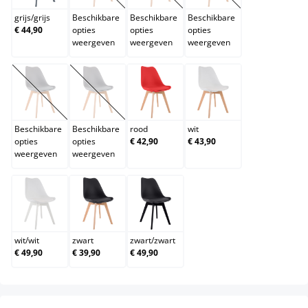
grijs
/
grijs
Beschikbare
Beschikbare
Beschikbare
€ 44,90
opties
opties
opties
weergeven
weergeven
weergeven
oranje
purper
rood
wit
(Deze optie is momenteel niet beschikbaar.)
(Deze optie is momenteel niet beschikbaar.)
Beschikbare
Beschikbare
rood
wit
opties
opties
€ 42,90
€ 43,90
weergeven
weergeven
wit/wit
zwart
zwart/zwart
wit
/
wit
zwart
zwart
/
zwart
€ 49,90
€ 39,90
€ 49,90