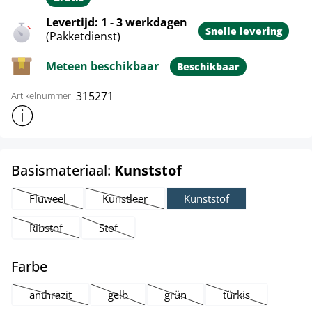
Levertijd: 1 - 3 werkdagen
Snelle levering
(Pakketdienst)
Meteen beschikbaar
Beschikbaar
315271
Artikelnummer:
Toon meer productinformatie
select
Basismateriaal:
Kunststof
Fluweel
Kunstleer
Kunststof
(Deze optie is momenteel niet beschikbaar.)
(Deze optie is momenteel niet beschikbaar.)
Ribstof
Stof
(Deze optie is momenteel niet beschikbaar.)
(Deze optie is momenteel niet beschikbaar.)
select
Farbe
anthrazit
gelb
grün
türkis
(Deze optie is momenteel niet beschikbaar.)
(Deze optie is momenteel niet beschikbaar.)
(Deze optie is momenteel niet be
(Deze optie is mom