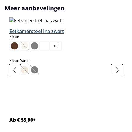
Productgalerij overslaan
Meer aanbevelingen
Eetkamerstoel Ina zwart
select
Kleur
+
1
(Deze optie is momenteel niet beschikbaar.)
select
Kleur frame
(Deze optie is momenteel niet beschikbaar.)
(Deze optie is momenteel niet beschikbaar.)
Ab € 55,90*