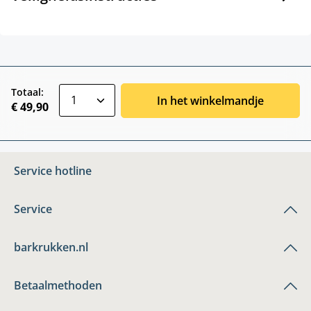
zentheme.component.product.quantitySele
Totaal:
In het winkelmandje
€ 49,90
Service hotline
Service
barkrukken.nl
Betaalmethoden