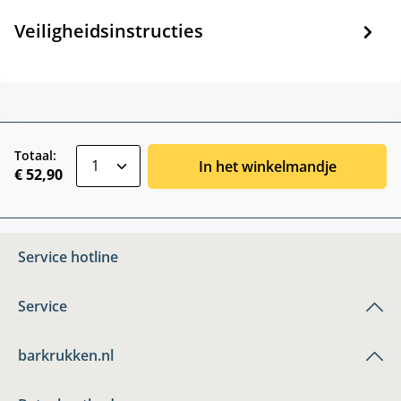
Veiligheidsinstructies
zentheme.component.product.quantitySele
Totaal:
In het winkelmandje
€ 52,90
Service hotline
Service
barkrukken.nl