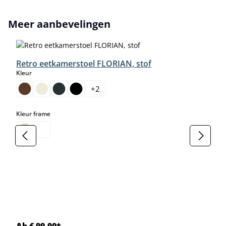
Productgalerij overslaan
Meer aanbevelingen
Retro eetkamerstoel FLORIAN, stof
select
Kleur
+
2
select
Kleur frame
Ab € 99,90*