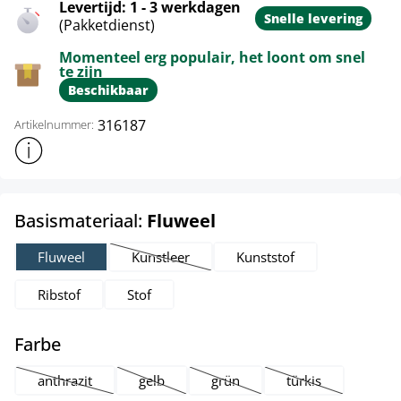
Levertijd: 1 - 3 werkdagen
Snelle levering
(Pakketdienst)
Momenteel erg populair, het loont om snel
te zijn
Beschikbaar
316187
Artikelnummer:
Toon meer productinformatie
select
Basismateriaal:
Fluweel
Fluweel
Kunstleer
Kunststof
(Deze optie is momenteel niet beschikbaar.)
Ribstof
Stof
select
Farbe
anthrazit
gelb
grün
türkis
(Deze optie is momenteel niet beschikbaar.)
(Deze optie is momenteel niet beschikbaar.)
(Deze optie is momenteel niet be
(Deze optie is mom