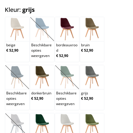
select
Kleur:
grijs
beige
blauw
bordeauxrood
bruin
(Deze optie is momenteel niet beschikbaar.)
beige
Beschikbare
bordeauxroo
bruin
€ 52,90
opties
d
€ 52,90
weergeven
€ 52,90
donkerblauw
donkerbruin
donkergrijs
grijs
(Deze optie is momenteel niet beschikbaar.)
(Deze optie is momenteel niet beschik
Beschikbare
donkerbruin
Beschikbare
grijs
opties
€ 52,90
opties
€ 52,90
weergeven
weergeven
grijs/grijs
groen
licht grijs
lichtgroen
(Deze optie is momenteel niet beschikbaar.)