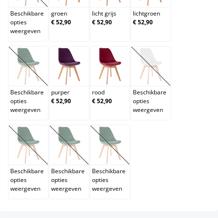
Beschikbare
groen
licht grijs
lichtgroen
opties
€ 52,90
€ 52,90
€ 52,90
weergeven
oranje
purper
rood
wit
(Deze optie is momenteel niet beschikbaar.)
(Deze optie is momentee
Beschikbare
purper
rood
Beschikbare
opties
€ 52,90
€ 52,90
opties
weergeven
weergeven
wit/wit
zwart
zwart/zwart
(Deze optie is momenteel niet beschikbaar.)
(Deze optie is momenteel niet beschikbaar.)
(Deze optie is momenteel niet beschik
Beschikbare
Beschikbare
Beschikbare
opties
opties
opties
weergeven
weergeven
weergeven