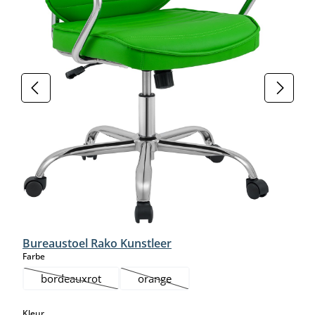
Bureaustoel Rako Kunstleer
select
Farbe
bordeauxrot
orange
(Deze optie is momenteel niet beschikbaar.)
(Deze optie is momenteel niet beschikb
select
Kleur