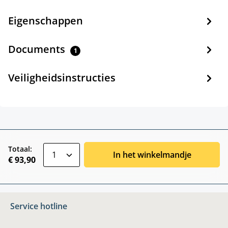
Eigenschappen
Documents
1
Veiligheidsinstructies
zentheme.component.product.quantitySele
Totaal:
In het winkelmandje
€ 93,90
Service hotline