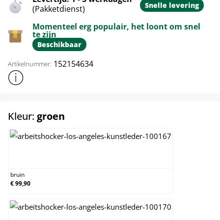
Snelle levering
(Pakketdienst)
Momenteel erg populair, het loont om snel
te zijn
Beschikbaar
152154634
Artikelnummer:
Toon meer productinformatie
select
Kleur:
groen
bruin
bruin
€ 99,90