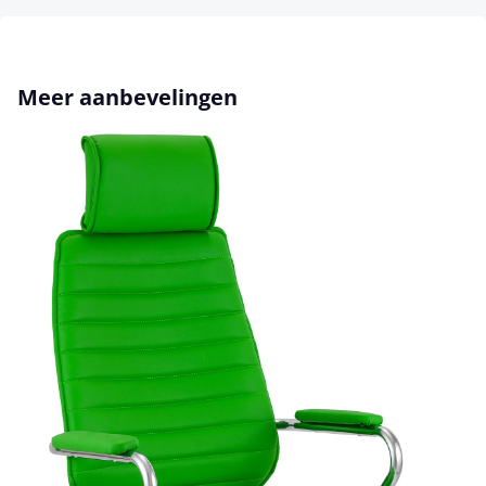
Productgalerij overslaan
Meer aanbevelingen