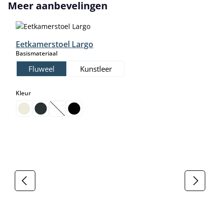
Productgalerij overslaan
Meer aanbevelingen
Eetkamerstoel Largo
select
Basismateriaal
Fluweel
Kunstleer
select
Kleur
(Deze optie is momenteel niet beschikbaar.)