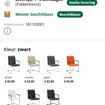
Snelle levering
(Pakketdienst)
Meteen beschikbaar
Beschikbaar
181103001
Artikelnummer:
Toon meer productinformatie
select
Kleur:
zwart
bruin
creme
grijs
oranje
bruin
creme
grijs
oranje
€ 83,90
€ 63,90
€ 83,90
€ 83,90
wit
zwart
zwart/zwart