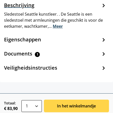
Beschrijving
Sledestoel Seattle kunstleer. . De Seattle is een
sledestoel met armleuningen die geschikt is voor de
eetkamer, wachtkamer,…
Meer
Eigenschappen
Documents
1
Veiligheidsinstructies
zentheme.component.product.quantitySele
Totaal:
In het winkelmandje
€ 83,90