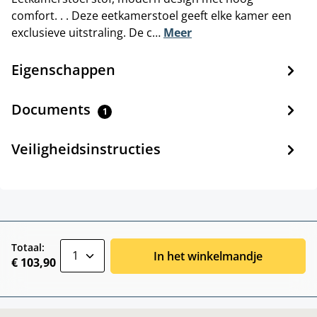
comfort. . . Deze eetkamerstoel geeft elke kamer een
exclusieve uitstraling. De c…
Meer
Eigenschappen
Documents
1
Veiligheidsinstructies
zentheme.component.product.quantitySele
Totaal:
In het winkelmandje
€ 103,90