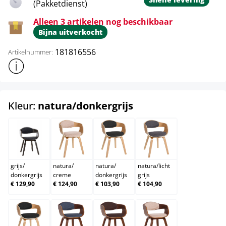
(Pakketdienst)
Alleen 3 artikelen nog beschikbaar
Bijna uitverkocht
181816556
Artikelnummer:
Toon meer productinformatie
select
Kleur:
natura/donkergrijs
grijs/donkergrijs
natura/creme
natura/donkergrijs
natura/licht grijs
grijs
/
natura
/
natura
/
natura
/
licht
donkergrijs
creme
donkergrijs
grijs
€ 129,90
€ 124,90
€ 103,90
€ 104,90