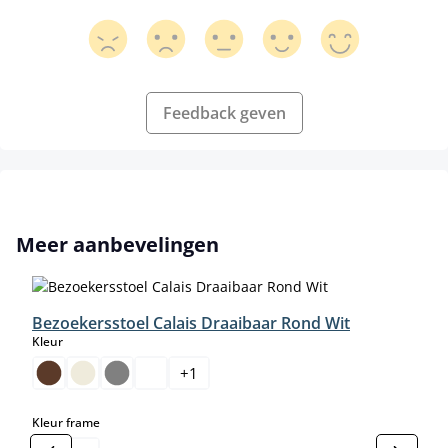
Feedback geven
Productgalerij overslaan
Meer aanbevelingen
Bezoekersstoel Calais Draaibaar Rond Wit
select
Kleur
+
1
select
Kleur frame