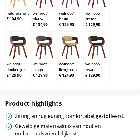
natura/zwart
walnoot/blauw
walnoot/bruin
walnoot/creme
natura
/
zwart
walnoot
/
walnoot
/
walnoot
/
€ 104,90
blauw
bruin
creme
€ 134,90
€ 129,90
€ 129,90
walnoot/donkergrijs
walnoot/lichtgrijs
walnoot/lichtgroen
walnoot/zwart
walnoot
/
walnoot
/
walnoot
/
walnoot
/
donkergrijs
lichtgrijs
lichtgroen
zwart
€ 129,90
€ 129,90
€ 124,90
€ 129,90
Product highlights
Zitting en rugleuning comfortabel gestoffeerd.
Geweldige materiaalmix van hout en
onderhoudsvriendelijke st