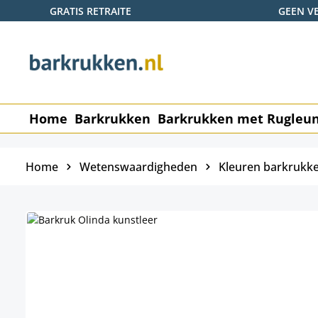
GRATIS RETRAITE
GEEN V
naar de hoofdinhoud
Ga naar de zoekopdracht
Ga naar de hoofdnavigatie
Home
Barkrukken
Barkrukken met Rugleu
Home
Wetenswaardigheden
Kleuren barkrukk