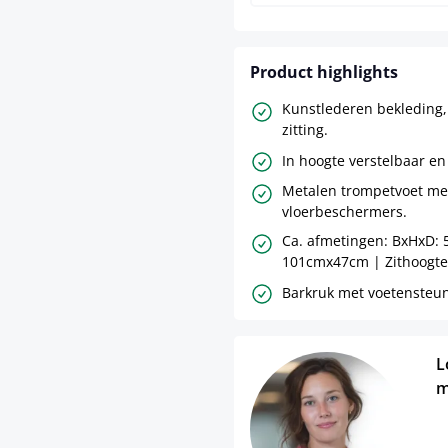
Product highlights
Kunstlederen bekleding
zitting.
In hoogte verstelbaar en
Metalen trompetvoet me
vloerbeschermers.
Ca. afmetingen: BxHxD: 
101cmx47cm | Zithoogte
Barkruk met voetensteun
L
m