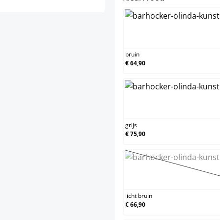
bruin
bruin
€ 64,90
grijs
grijs
€ 75,90
licht b
(Deze o
licht bruin
€ 66,90