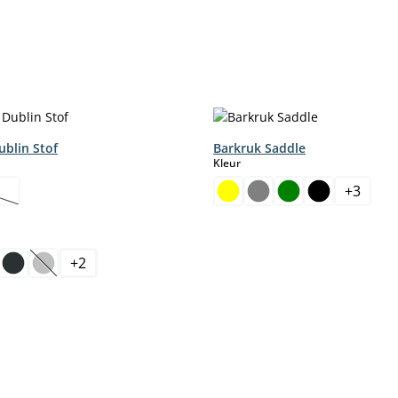
ublin Stof
Barkruk Saddle
select
Kleur
+
3
ze optie is momenteel niet beschikbaar.)
+
2
aar.)
ptie is momenteel niet beschikbaar.)
(Deze optie is momenteel niet beschikbaar.)
select