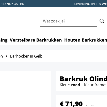
ERZENDKOSTEN
LEVERING IN 1-3 
ning
Verstelbare Barkrukken
Houten Barkrukke
en
Barhocker in Gelb
Barkruk Olind
Kleur:
rood
| Kleur frame
€ 71,90
incl. btw