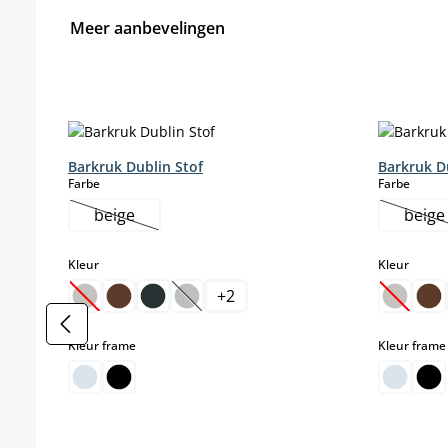
Meer aanbevelingen
Productgalerij overslaan
Barkruk Dublin Stof
Barkruk D
select
select
Farbe
Farbe
beige
beige
(Deze optie is momenteel niet beschikbaar.)
(De
select
select
Kleur
Kleur
+
2
(Deze optie is momenteel niet beschikbaar.)
(Deze optie is momenteel niet beschikb
(Deze o
select
Kleur frame
Kleur frame