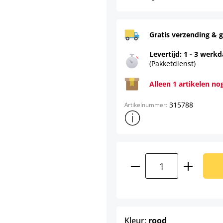
Gratis verzending & g
Levertijd: 1 - 3 werk
(Pakketdienst)
Alleen 1 artikelen no
315788
Artikelnummer:
Toon meer productinformatie
Producthoeveelhei
select
Kleur:
rood