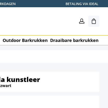
WERKDAGEN
BETALING VIA IDEAL
Winkel
n
Outdoor Barkrukken
Draaibare barkrukken
Me
a kunstleer
:
zwart