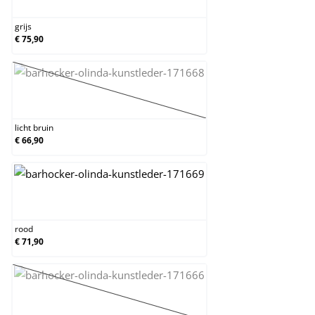
grijs
€ 75,90
licht bruin
(Deze optie is momenteel niet beschikbaar.)
licht bruin
€ 66,90
rood
rood
€ 71,90
roze
(Deze optie is momenteel niet beschikbaar.)