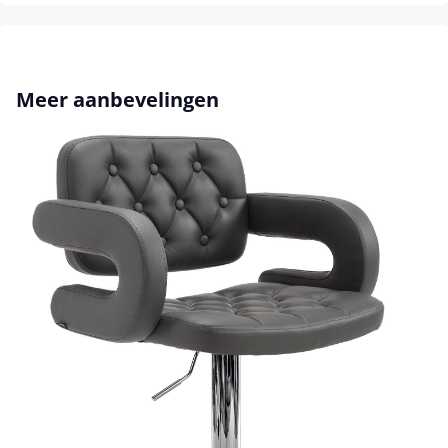
Productgalerij overslaan
Meer aanbevelingen