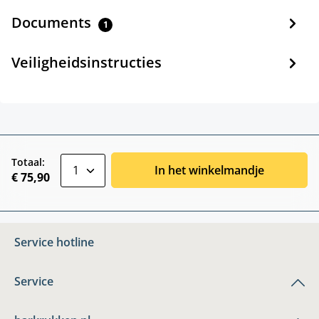
Documents
1
Veiligheidsinstructies
zentheme.component.product.quantitySele
Totaal:
In het winkelmandje
€ 75,90
Service hotline
Service