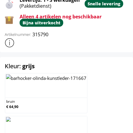
Levertijd: 1 - 3 werkdagen
Snelle levering
(Pakketdienst)
Alleen 4 artikelen nog beschikbaar
Bijna uitverkocht
315790
Artikelnummer:
Toon meer productinformatie
select
Kleur:
grijs
bruin
bruin
€ 64,90
grijs