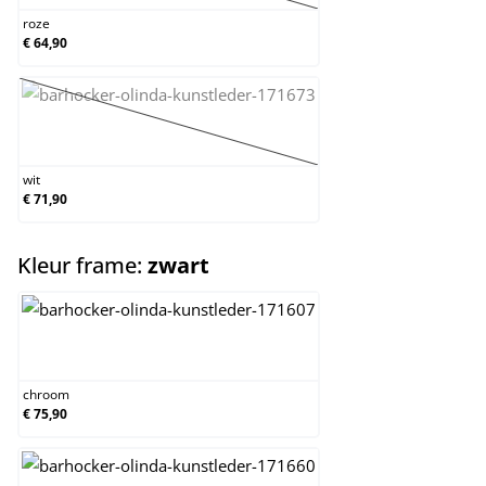
roze
€ 64,90
wit
(Deze optie is momenteel niet beschikbaar.)
wit
€ 71,90
select
Kleur frame:
zwart
chroom
chroom
€ 75,90