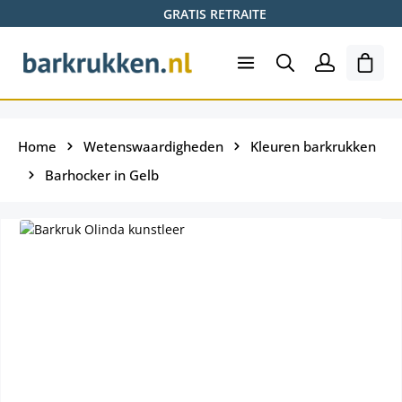
GRATIS RETRAITE
Ga naar de hoofdinhoud
Wink
Home
Wetenswaardigheden
Kleuren barkrukken
Barhocker in Gelb