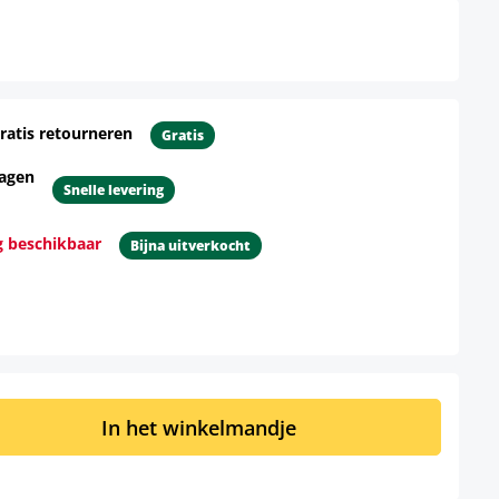
ratis retourneren
Gratis
dagen
Snelle levering
g beschikbaar
Bijna uitverkocht
d: Voer de gewenste hoeveelheid in of 
In het winkelmandje