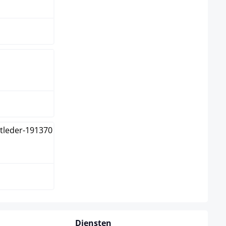
om
Diensten