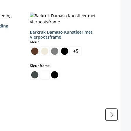
ding
Barkruk Damaso Kunstleer met
Vierpootsframe
select
Kleur
+
5
select
Kleur frame