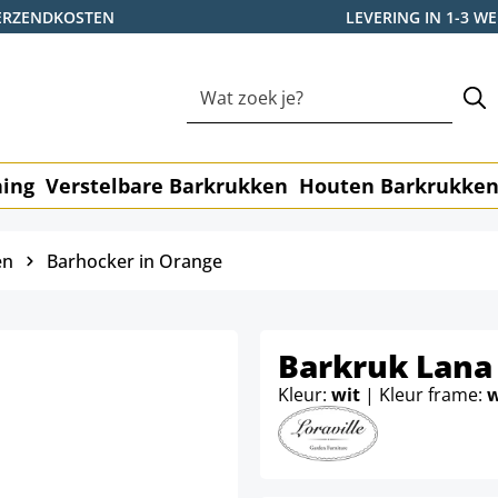
ERZENDKOSTEN
LEVERING IN 1-3 
ning
Verstelbare Barkrukken
Houten Barkrukke
en
Barhocker in Orange
Barkruk Lana 
Kleur:
wit
| Kleur frame:
w