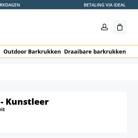
WERKDAGEN
BETALING VIA IDEAL
Winkel
n
Outdoor Barkrukken
Draaibare barkrukken
Me
- Kunstleer
it