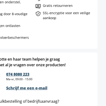
SSL-encryptie voor een veilige
g door 8-voudige
aankoop
en ontlasten
 vloerbeschermers
otte en haar team helpen je graag
et al je vragen over onze producten!
074 8080 223
Ma-vr, 09:00 - 15:00
Schrijf me een e-mail
ulkbestelling of bedrijfsaanvraag?
b2b@barkrukken.nl
Schrijf ons op