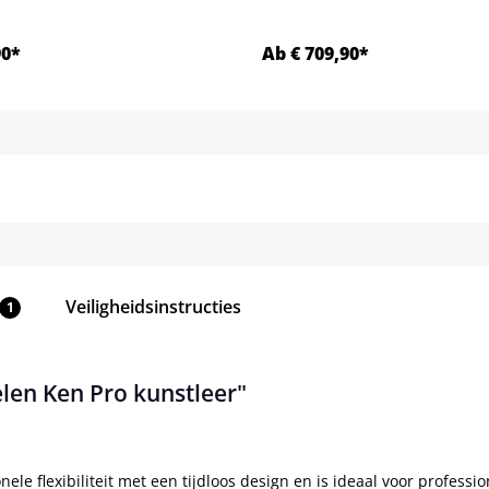
90*
Ab € 709,90*
Details
Details
Veiligheidsinstructies
1
elen Ken Pro kunstleer"
nele flexibiliteit met een tijdloos design en is ideaal voor profe
e metalen frames bieden ze een duurzame oplossing voor vergader