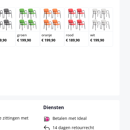
grijs
groen
oranje
rood
wit
groen
oranje
rood
wit
9,90
€ 199,90
€ 199,90
€ 189,90
€ 199,90
Diensten
e zittingen met
Betalen met Ideal
14 dagen retourrecht
en onderstel,
Gratis retourneren