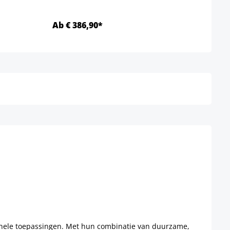
Ab € 386,90*
Ab €
Details
ssionele toepassingen. Met hun combinatie van duurzame,
ruimtes, wachtkamers of beursstands. De ergonomische