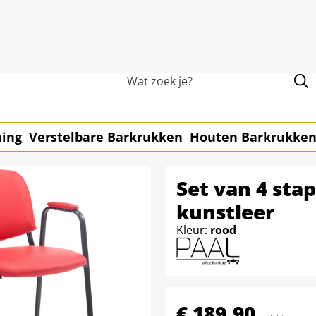
ERZENDKOSTEN
LEVERING IN 1-3 
ning
Verstelbare Barkrukken
Houten Barkrukke
Set van 4 sta
kunstleer
Kleur:
rood
€ 189,90
incl. btw