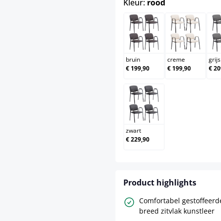
bruin
creme
bruin
creme
grijs
€ 199,90
€ 199,90
€ 20
zwart
zwart
€ 229,90
Product highlights
Comfortabel gestoffeerd
breed zitvlak kunstleer
Robuust matzwart metal