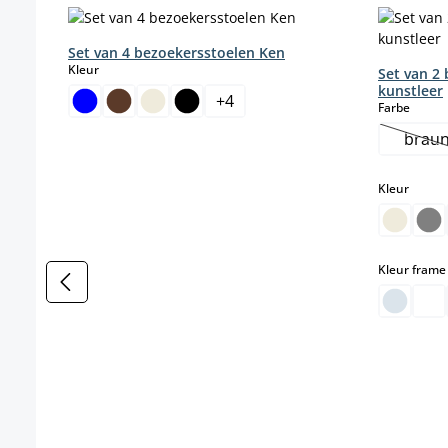
Set van 4 bezoekersstoelen Ken
select
Kleur
Set van 2
kunstleer
+
4
select
Farbe
brau
(De
select
Kleur
Kleur frame