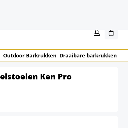
WERKDAGEN
BETALING VIA IDEAL
Winkel
n
Outdoor Barkrukken
Draaibare barkrukken
Me
pelstoelen Ken Pro