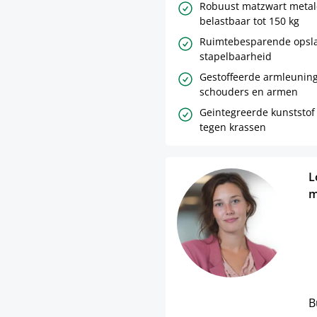
belastbaar tot 150 kg
Ruimtebesparende opsla
stapelbaarheid
Gestoffeerde armleuning
schouders en armen
Geintegreerde kunststof
tegen krassen
L
m
B