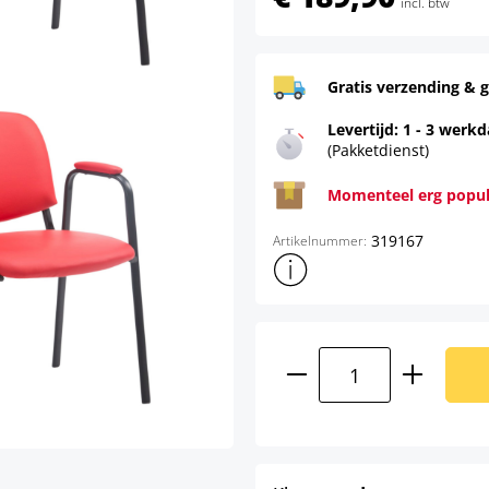
Gratis verzending & g
Levertijd: 1 - 3 werk
(Pakketdienst)
Momenteel erg populai
319167
Artikelnummer:
Toon meer productinformatie
Producthoeveelhei
select
Kleur:
rood