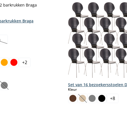
 barkrukken Braga
n
ze optie is momenteel niet beschikbaar.)
+
2
select
Set van 16 bezoekersstoelen 
(Deze optie is momenteel niet beschikbaar.)
select
Kleur
+
8
(Deze optie is momentee